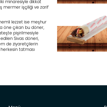
İki minaresiyle dikkat
 mermer işçiliği ve zarif
önemli lezzet ise meşhur
yla öne çıkan bu döner,
teşte pişirilmesiyle
 edilen Sivas döneri,
m de ziyaretçilerin
en herkesin tatması